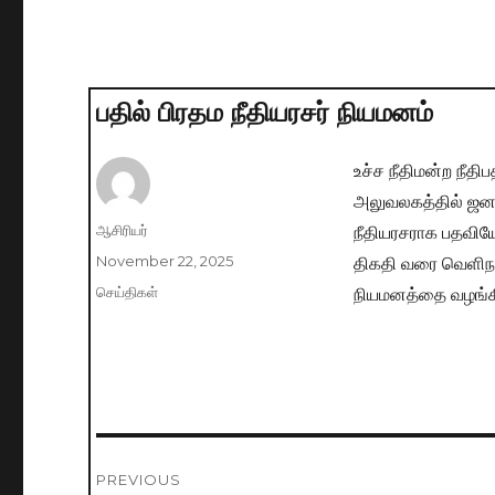
பதில் பிரதம நீதியரசர் நியமனம்
உச்ச நீதிமன்ற நீத
அலுவலகத்தில் ஜனா
நீதியரசராக பதவியேற
Author
ஆசிரியர்
திகதி வரை வெளிநாட
Posted
November 22, 2025
on
நியமனத்தை வழங்கி
Categories
செய்திகள்
Post
PREVIOUS