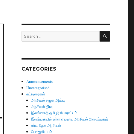
SEARCH
Search
for:
ி
CATEGORIES
Announcements
Uncategorised
கட்டுரைகள்
அரசியல் சமூக ஆய்வு
அரசியல் தீர்வு
இலங்கைத் தமிழர் போராட்டம்
இலங்கையில் உள்ள ஏனைய அரசியல் அமைப்புகள்
சர்வ தேச அரசியல்
பொதுவிடயம்