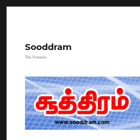
Sooddram
The Formula