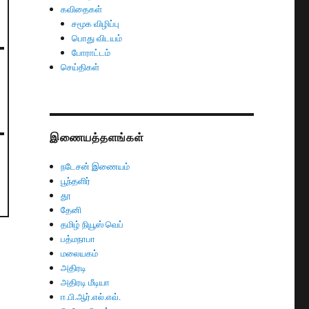
கவிதைகள்
சமூக விழிப்பு
பொது விடயம்
போராட்டம்
செய்திகள்
இணையத்தளங்கள்
நடேசன் இணையம்
பூந்தளிர்
தூ
தேனி
தமிழ் நியூஸ் வெப்
பத்மநாபா
மலையகம்
அதிரடி
அதிரடி மீடியா
ஈ.பி.ஆர்.எல்.எவ்.