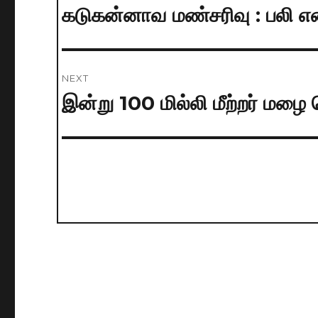
navigation
கடுகன்னாவ மண்சரிவு : பலி 
Previous
post:
NEXT
இன்று 100 மில்லி மீற்றர் மழை ப
Next
post: