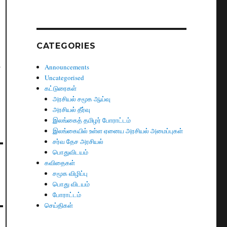
CATEGORIES
ி
Announcements
Uncategorised
கட்டுரைகள்
அரசியல் சமூக ஆய்வு
அரசியல் தீர்வு
இலங்கைத் தமிழர் போராட்டம்
இலங்கையில் உள்ள ஏனைய அரசியல் அமைப்புகள்
சர்வ தேச அரசியல்
பொதுவிடயம்
கவிதைகள்
சமூக விழிப்பு
பொது விடயம்
போராட்டம்
செய்திகள்