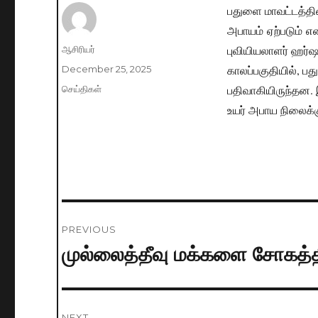
பதுளை மாவட்டத்தின்
அபாயம் ஏற்படும் எ
புவியியலாளர் ஹர்ஷ
Author
ஆசிரியர்
காலப்பகுதியில், பத
Posted
December 25, 2025
on
பதிவாகியிருந்தன.
Categories
செய்திகள்
உயர் அபாய நிலைக்கு
Post
PREVIOUS
navigation
முல்லைத்தீவு மக்களை சோகத்தி
Previous
post:
NEXT