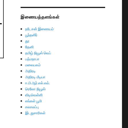
இணையத்தளங்கள்
நடேசன் இணையம்
பூந்தளிர்
தூ
தேனி
தமிழ் நியூஸ் வெப்
பத்மநாபா
மலையகம்
அதிரடி
அதிரடி மீடியா
ஈ.பி.ஆர்.எல்.எவ்.
ரெலோ நியூஸ்
விடிவெள்ளி
எங்கள் பூமி
சலசலப்பு
இடதுசாரிகள்