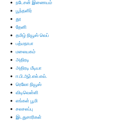
நடேசன் இணையம்
பூந்தளிர்
தூ
தேனி
தமிழ் நியூஸ் வெப்
பத்மநாபா
மலையகம்
அதிரடி
அதிரடி மீடியா
ஈ.பி.ஆர்.எல்.எவ்.
ரெலோ நியூஸ்
விடிவெள்ளி
எங்கள் பூமி
சலசலப்பு
இடதுசாரிகள்