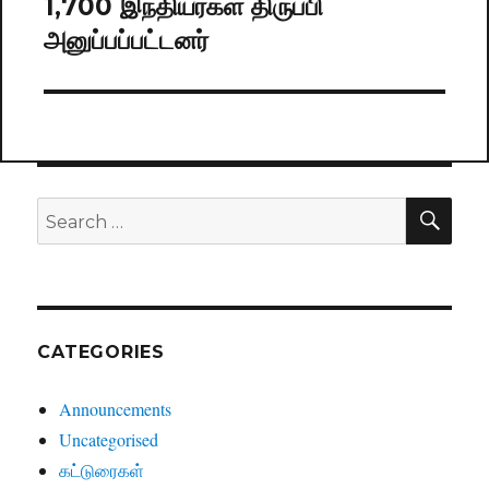
1,700 இந்தியர்கள் திருப்பி
Next
அனுப்பப்பட்டனர்
post:
SE
Search
for:
CATEGORIES
Announcements
Uncategorised
கட்டுரைகள்