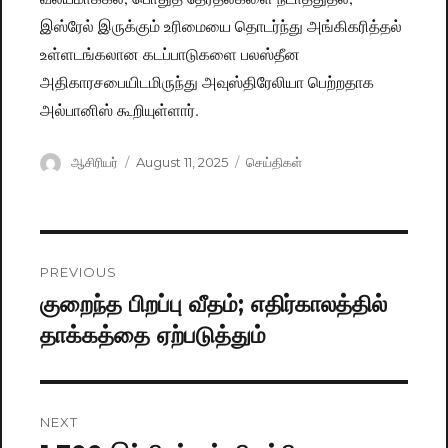
இஸ்ரேல் இருக்கும் உரிமையை தொடர்ந்து அங்கிகரித்தல்
உள்ளடங்கலான கடப்பாடுகளை பலஸ்தீன
அதிகாரசபையிடமிருந்து அவுஸ்திரேலியா பெற்றதாக
அல்பானிஸ் கூறியுள்ளார்.
Author
ஆசிரியர்
Posted
August 11, 2025
Categories
செய்திகள்
on
Post
PREVIOUS
navigation
குறைந்த பிறப்பு வீதம்; எதிர்காலத்தில்
Previous
தாக்கத்தை ஏற்படுத்தும்
post:
NEXT