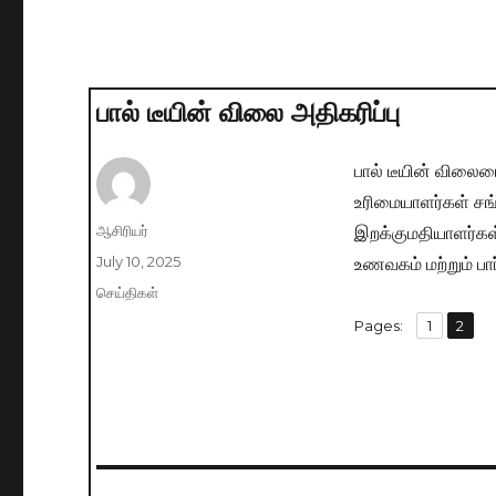
பால் டீயின் விலை அதிகரிப்பு
பால் டீயின் விலை
உரிமையாளர்கள் சங்
இறக்குமதியாளர்கள
Author
ஆசிரியர்
உணவகம் மற்றும் பார
Posted
July 10, 2025
on
Categories
செய்திகள்
,
Pages:
Page
1
Page
2
Post