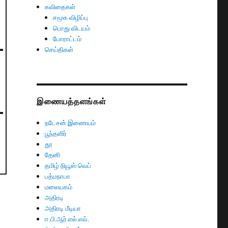
கவிதைகள்
சமூக விழிப்பு
பொது விடயம்
போராட்டம்
செய்திகள்
இணையத்தளங்கள்
நடேசன் இணையம்
பூந்தளிர்
தூ
தேனி
தமிழ் நியூஸ் வெப்
பத்மநாபா
மலையகம்
அதிரடி
அதிரடி மீடியா
ஈ.பி.ஆர்.எல்.எவ்.