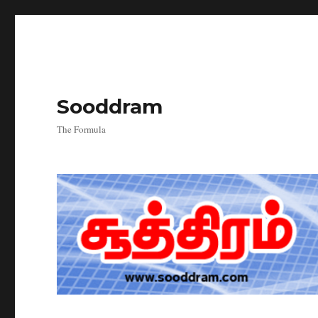
Sooddram
The Formula