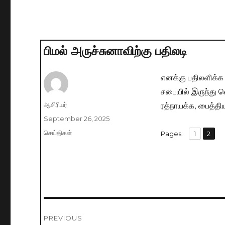
பிமல் அருச்சுனாவிற்கு பதிலடி
எனக்கு பதிலளிக்க 
சபையில் இருந்து வ
ரத்நாயக்க, பைத்தி
Author
ஆசிரியர்
Posted
September 26, 2025
on
Categories
செய்திகள்
,
Pages:
Page
1
Page
2
Post
PREVIOUS