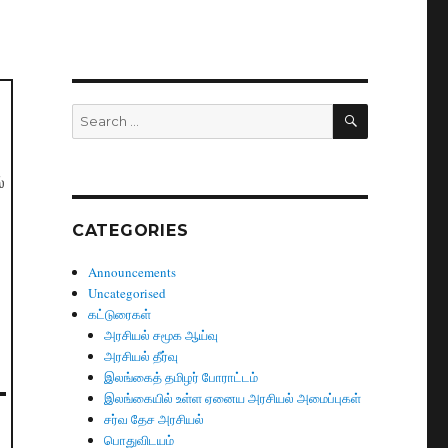
SEARCH
Search
for:
்
CATEGORIES
Announcements
Uncategorised
கட்டுரைகள்
அரசியல் சமூக ஆய்வு
அரசியல் தீர்வு
இலங்கைத் தமிழர் போராட்டம்
இலங்கையில் உள்ள ஏனைய அரசியல் அமைப்புகள்
சர்வ தேச அரசியல்
பொதுவிடயம்