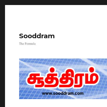
Sooddram
The Formula