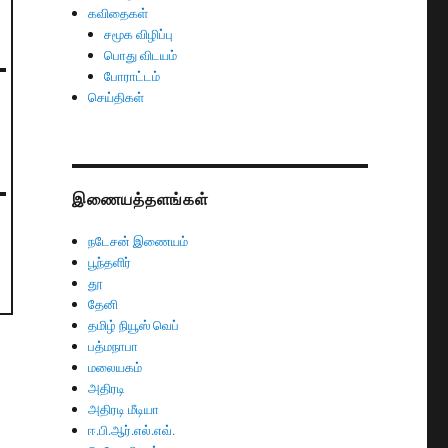
கவிதைகள்
சமூக விழிப்பு
பொது விடயம்
போராட்டம்
செய்திகள்
இணையத்தளங்கள்
நடேசன் இணையம்
பூந்தளிர்
தூ
தேனி
தமிழ் நியூஸ் வெப்
பத்மநாபா
மலையகம்
அதிரடி
அதிரடி மீடியா
ஈ.பி.ஆர்.எல்.எவ்.