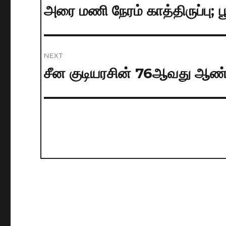
navigation
அரை மணி நேரம் காத்திருப்பு; ப
Previous
post:
NEXT
சீன குடியரசின் 76ஆவது ஆண்
Next
post: