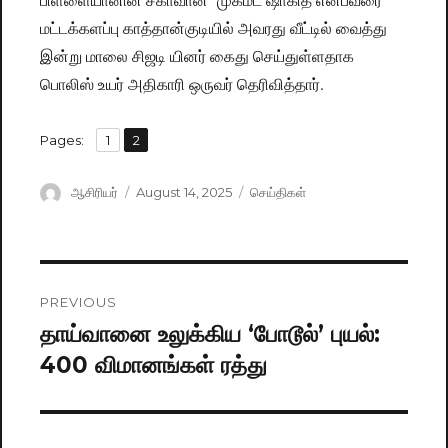
மட்டக்களப்பு காத்தான்குடியில் அவரது வீட்டில் வைத்து
இன்று மாலை சிஜடி யினர் கைது செய்துள்ளதாக
பொலிஸ் உயர் அதிகாரி ஒருவர் தெரிவித்தார்.
,
Pages:
Page
1
Page
2
Author
ஆசிரியர்
Posted
August 14, 2025
Categories
செய்திகள்
on
Post
PREVIOUS
navigation
தாய்வானை உலுக்கிய ‘போடூல்’ புயல்:
Previous
400 விமானங்கள் ரத்து
post: