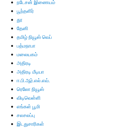
நடேசன் இணையம்
பூந்தளிர்
தூ
தேனி
தமிழ் நியூஸ் வெப்
பத்மநாபா
மலையகம்
அதிரடி
அதிரடி மீடியா
ஈ.பி.ஆர்.எல்.எவ்.
ரெலோ நியூஸ்
விடிவெள்ளி
எங்கள் பூமி
சலசலப்பு
இடதுசாரிகள்