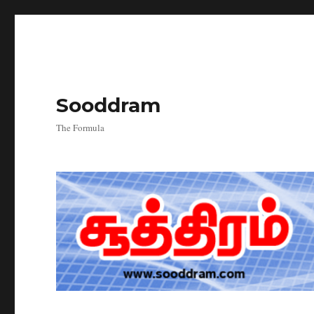
Sooddram
The Formula