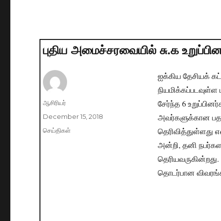
புதிய அமைச்சரவையில் சு.க உறுப்பின
ஐக்கிய தேசியக் க
நியமிக்கப்படவுள்ள 
சேர்ந்த 6 உறுப்ப
Author
ஆசிரியர்
அவர்களுக்கான பதவ
Posted
December 15, 2018
on
தெரிவித்துள்ளது என
Categories
செய்திகள்
அன்றி, தனி நபர்
தெரியவருகின்றது.
தொடர்பான விவரங்