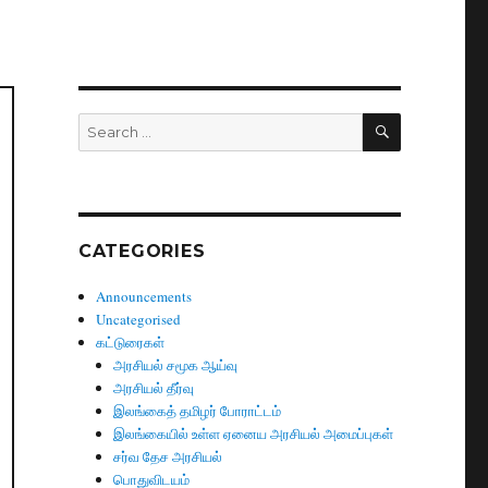
SEARCH
Search
for:
.
CATEGORIES
Announcements
Uncategorised
கட்டுரைகள்
அரசியல் சமூக ஆய்வு
அரசியல் தீர்வு
இலங்கைத் தமிழர் போராட்டம்
இலங்கையில் உள்ள ஏனைய அரசியல் அமைப்புகள்
சர்வ தேச அரசியல்
பொதுவிடயம்