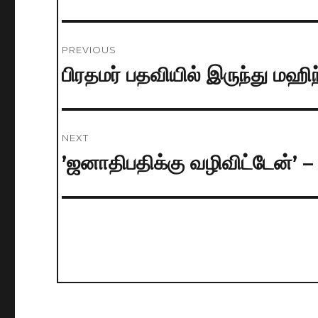
Post
PREVIOUS
navigation
பிரதமர் பதவியில் இருந்து மஹ
Previous
post:
NEXT
’ஜனாதிபதிக்கு வழிவிட்டேன்’ 
Next
post: