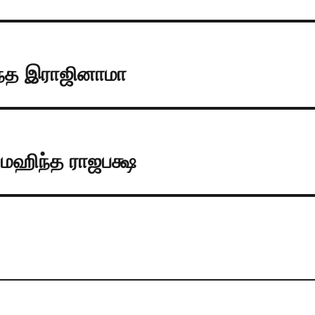
ிந்த இராஜினாமா
– மஹிந்த ராஜபக்ஷ