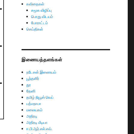
கவிதைகள்
சமூக விழிப்பு
பொது விடயம்
போராட்டம்
செய்திகள்
இணையத்தளங்கள்
நடேசன் இணையம்
பூந்தளிர்
தூ
தேனி
தமிழ் நியூஸ் வெப்
பத்மநாபா
மலையகம்
அதிரடி
அதிரடி மீடியா
ஈ.பி.ஆர்.எல்.எவ்.