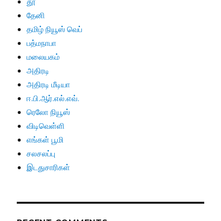
தூ
தேனி
தமிழ் நியூஸ் வெப்
பத்மநாபா
மலையகம்
அதிரடி
அதிரடி மீடியா
ஈ.பி.ஆர்.எல்.எவ்.
ரெலோ நியூஸ்
விடிவெள்ளி
எங்கள் பூமி
சலசலப்பு
இடதுசாரிகள்