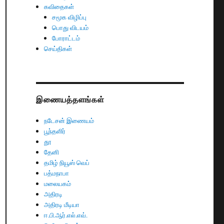
கவிதைகள்
சமூக விழிப்பு
பொது விடயம்
போராட்டம்
செய்திகள்
இணையத்தளங்கள்
நடேசன் இணையம்
பூந்தளிர்
தூ
தேனி
தமிழ் நியூஸ் வெப்
பத்மநாபா
மலையகம்
அதிரடி
அதிரடி மீடியா
ஈ.பி.ஆர்.எல்.எவ்.