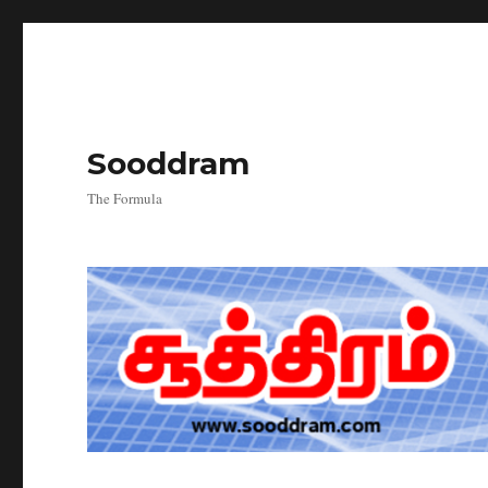
Sooddram
The Formula