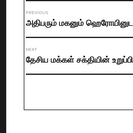
Post
PREVIOUS
navigation
அதிபரும் மகனும் ஹெரோயினு
Previous
post:
NEXT
தேசிய மக்கள் சக்தியின் உறுப்
Next
post: