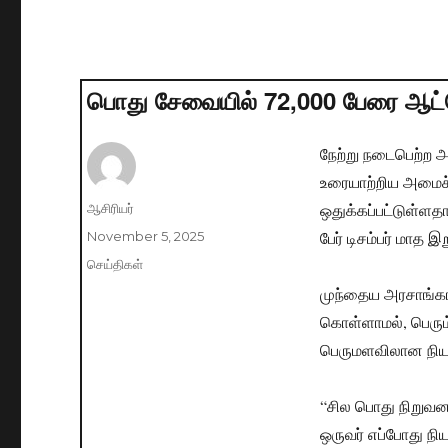
பொது சேவையில் 72,000 பேரை ஆட்சேர
நேற்று நடைபெற்ற அ
உரையாற்றிய அமைச்ச
ஒதுக்கப்பட்டுள்ளத
Author
ஆசிரியர்
பேர் டிசம்பர் மாத இ
Posted
November 5, 2025
on
Categories
செய்திகள்
முந்தைய அரசாங்க
கொள்ளாமல், பெரும
பெருமளவிலான நியம
“சில பொது நிறுவனங
ஒருவர் எப்போது நி