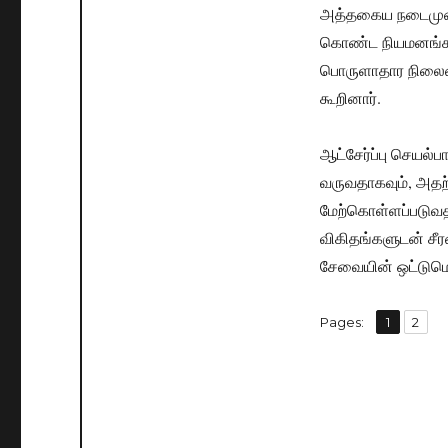
அத்தகைய நடைமுறைக
கொண்ட நியமனங்களை
பொருளாதார நிலைமைக
கூறினார்.
ஆட்சேர்ப்பு செயல்பா
வருவதாகவும், அத
மேற்கொள்ளப்படுவத
விகிதங்களுடன் சீர
சேவையின் ஒட்டுமொ
,
Pages:
Page
1
Page
2