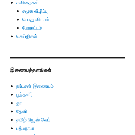
கவிதைகள்
சமூக விழிப்பு
பொது விடயம்
போராட்டம்
செய்திகள்
இணையத்தளங்கள்
நடேசன் இணையம்
பூந்தளிர்
தூ
தேனி
தமிழ் நியூஸ் வெப்
பத்மநாபா