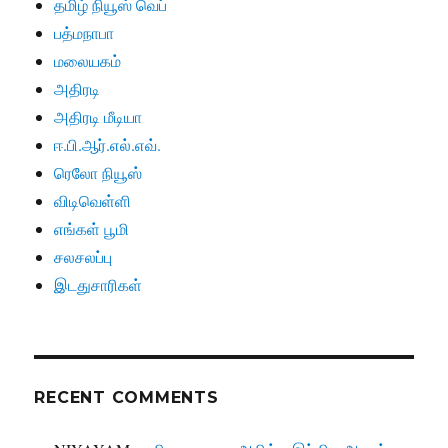
தமிழ் நியூஸ் வெப்
பத்மநாபா
மலையகம்
அதிரடி
அதிரடி மீடியா
ஈ.பி.ஆர்.எல்.எவ்.
ரெலோ நியூஸ்
விடிவெள்ளி
எங்கள் பூமி
சலசலப்பு
இடதுசாரிகள்
RECENT COMMENTS