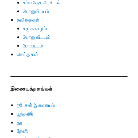
சர்வ தேச அரசியல்
பொதுவிடயம்
கவிதைகள்
சமூக விழிப்பு
பொது விடயம்
போராட்டம்
செய்திகள்
இணையத்தளங்கள்
நடேசன் இணையம்
பூந்தளிர்
தூ
தேனி