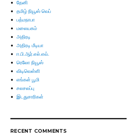
தேனி
தமிழ் நியூஸ் வெப்
பத்மநாபா
மலையகம்
அதிரடி
அதிரடி மீடியா
ஈ.பி.ஆர்.எல்.எவ்.
ரெலோ நியூஸ்
விடிவெள்ளி
எங்கள் பூமி
சலசலப்பு
இடதுசாரிகள்
RECENT COMMENTS