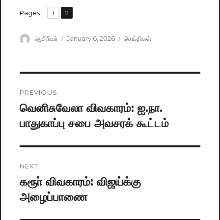
,
Pages:
Page
1
Page
2
Author
ஆசிரியர்
Posted
January 6, 2026
Categories
செய்திகள்
on
Post
PREVIOUS
navigation
வெனிசுவேலா விவகாரம்: ஐ.நா.
Previous
பாதுகாப்பு சபை அவசரக் கூட்டம்
post:
NEXT
கரூா் விவகாரம்: விஜய்க்கு
Next
அழைப்பாணை
post: