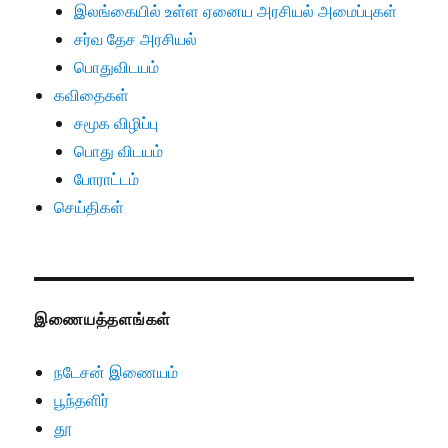
இலங்கையில் உள்ள ஏனைய அரசியல் அமைப்புகள்
சர்வ தேச அரசியல்
பொதுவிடயம்
கவிதைகள்
சமூக விழிப்பு
பொது விடயம்
போராட்டம்
செய்திகள்
இணையத்தளங்கள்
நடேசன் இணையம்
பூந்தளிர்
தூ