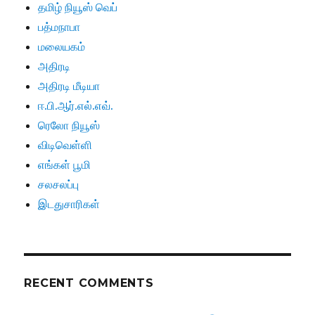
தமிழ் நியூஸ் வெப்
பத்மநாபா
மலையகம்
அதிரடி
அதிரடி மீடியா
ஈ.பி.ஆர்.எல்.எவ்.
ரெலோ நியூஸ்
விடிவெள்ளி
எங்கள் பூமி
சலசலப்பு
இடதுசாரிகள்
RECENT COMMENTS