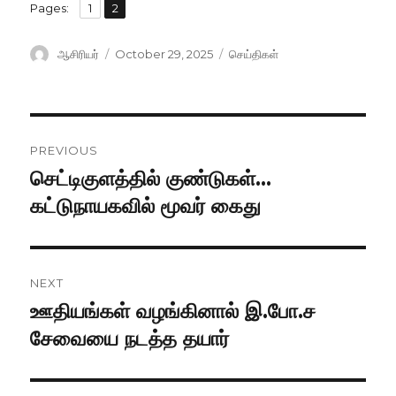
,
Pages:
Page
1
Page
2
Author
ஆசிரியர்
Posted
October 29, 2025
Categories
செய்திகள்
on
Post
PREVIOUS
navigation
செட்டிகுளத்தில் குண்டுகள்…
Previous
கட்டுநாயகவில் மூவர் கைது
post:
NEXT
ஊதியங்கள் வழங்கினால் இ.போ.ச
Next
சேவையை நடத்த தயார்
post: