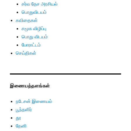
சர்வ தேச அரசியல்
பொதுவிடயம்
கவிதைகள்
சமூக விழிப்பு
பொது விடயம்
போராட்டம்
செய்திகள்
இணையத்தளங்கள்
நடேசன் இணையம்
பூந்தளிர்
தூ
தேனி