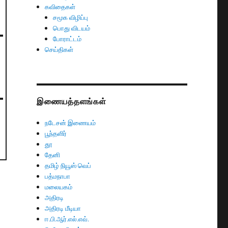
கவிதைகள்
சமூக விழிப்பு
பொது விடயம்
போராட்டம்
செய்திகள்
இணையத்தளங்கள்
நடேசன் இணையம்
பூந்தளிர்
தூ
தேனி
தமிழ் நியூஸ் வெப்
பத்மநாபா
மலையகம்
அதிரடி
அதிரடி மீடியா
ஈ.பி.ஆர்.எல்.எவ்.