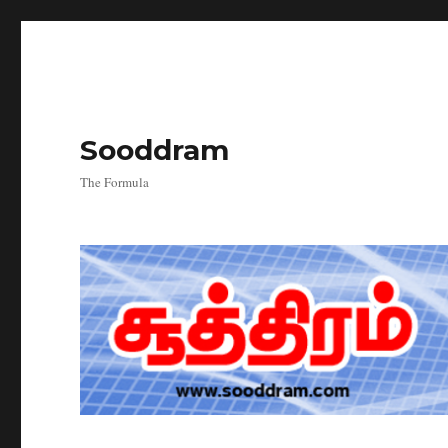
Sooddram
The Formula