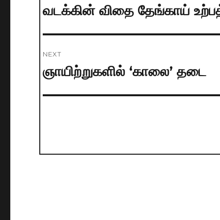
navigation
வடக்கின் விதை தேங்காய் உற்பத
Previous
post:
NEXT
ஞாயிற்றுகளில் ‘காலை’ தடை
Next
post: