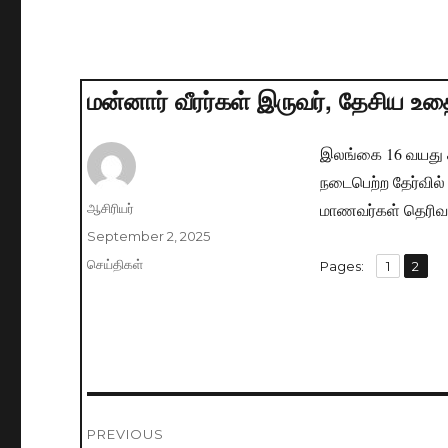
மன்னார் வீரர்கள் இருவர், தேசிய உ
இலங்கை 16 வயது க
நடைபெற்ற தேர்வில
மாணவர்கள் தெரிவாக
Author
ஆசிரியர்
Posted
September 2, 2025
on
Categories
செய்திகள்
,
Pages:
Page
1
Page
2
Post
PREVIOUS