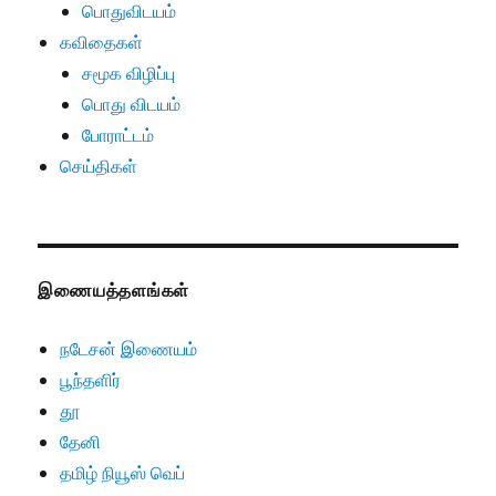
பொதுவிடயம்
கவிதைகள்
சமூக விழிப்பு
பொது விடயம்
போராட்டம்
செய்திகள்
இணையத்தளங்கள்
நடேசன் இணையம்
பூந்தளிர்
தூ
தேனி
தமிழ் நியூஸ் வெப்