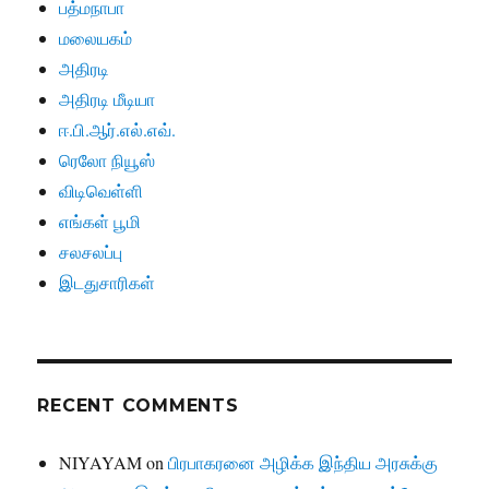
பத்மநாபா
மலையகம்
அதிரடி
அதிரடி மீடியா
ஈ.பி.ஆர்.எல்.எவ்.
ரெலோ நியூஸ்
விடிவெள்ளி
எங்கள் பூமி
சலசலப்பு
இடதுசாரிகள்
RECENT COMMENTS
NIYAYAM
on
பிரபாகரனை அழிக்க இந்திய அரசுக்கு