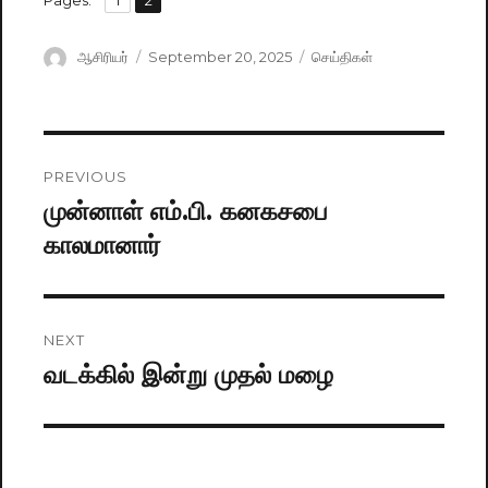
Pages:
Page
1
Page
2
Author
ஆசிரியர்
Posted
September 20, 2025
Categories
செய்திகள்
on
Post
PREVIOUS
navigation
முன்னாள் எம்.பி. கனகசபை
Previous
காலமானார்
post:
NEXT
வடக்கில் இன்று முதல் மழை
Next
post: