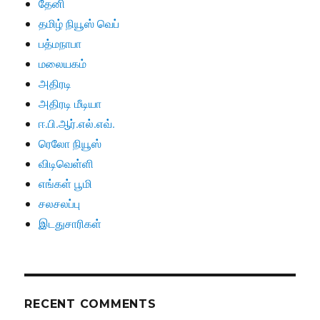
தேனி
தமிழ் நியூஸ் வெப்
பத்மநாபா
மலையகம்
அதிரடி
அதிரடி மீடியா
ஈ.பி.ஆர்.எல்.எவ்.
ரெலோ நியூஸ்
விடிவெள்ளி
எங்கள் பூமி
சலசலப்பு
இடதுசாரிகள்
RECENT COMMENTS