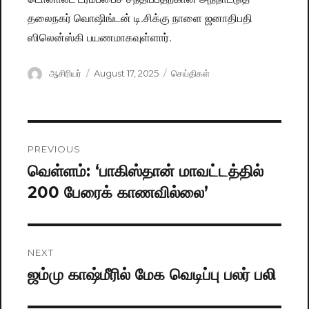
தலைநகர் வொஷிங்டன் டி.சிக்கு நாளை ஜனாதிபதி
ஸிலென்ஸ்கி பயணமாகவுள்ளார்.
Author
ஆசிரியர்
Posted
August 17, 2025
Categories
செய்திகள்
on
Post
PREVIOUS
navigation
வெள்ளம்: ‘பாகிஸ்தான் மாவட்டத்தில்
Previous
200 பேரைக் காணவில்லை’
post:
NEXT
ஜம்மு காஷ்மீரில் மேக வெடிப்பு பலர் பலி
Next
post: