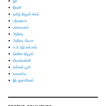
தூ
தேனி
தமிழ் நியூஸ் வெப்
பத்மநாபா
மலையகம்
அதிரடி
அதிரடி மீடியா
ஈ.பி.ஆர்.எல்.எவ்.
ரெலோ நியூஸ்
விடிவெள்ளி
எங்கள் பூமி
சலசலப்பு
இடதுசாரிகள்