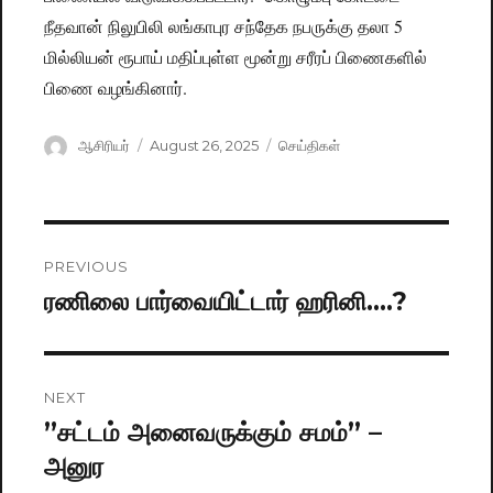
நீதவான் நிலுபிலி லங்காபுர சந்தேக நபருக்கு தலா 5
மில்லியன் ரூபாய் மதிப்புள்ள மூன்று சரீரப் பிணைகளில்
பிணை வழங்கினார்.
Author
ஆசிரியர்
Posted
August 26, 2025
Categories
செய்திகள்
on
Post
PREVIOUS
navigation
ரணிலை பார்வையிட்டார் ஹரினி….?
Previous
post:
NEXT
”சட்டம் அனைவருக்கும் சமம்” –
Next
அனுர
post: