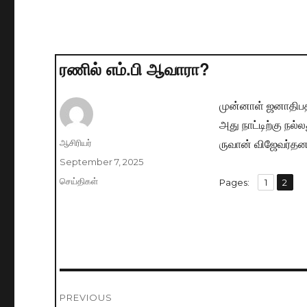
ரணில் எம்.பி ஆவாரா?
முன்னாள் ஜனாதிபதி
அது நாட்டிற்கு நல்
ருவான் விஜேவர்தன,
Author
ஆசிரியர்
Posted
September 7, 2025
on
Categories
செய்திகள்
,
Pages:
Page
1
Page
2
Post
PREVIOUS