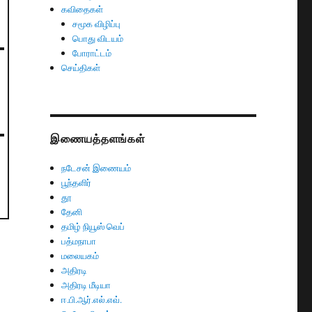
கவிதைகள்
சமூக விழிப்பு
பொது விடயம்
போராட்டம்
செய்திகள்
இணையத்தளங்கள்
நடேசன் இணையம்
பூந்தளிர்
தூ
தேனி
தமிழ் நியூஸ் வெப்
பத்மநாபா
மலையகம்
அதிரடி
அதிரடி மீடியா
ஈ.பி.ஆர்.எல்.எவ்.