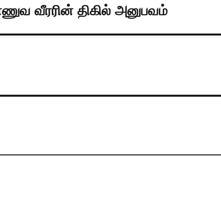
ாணுவ வீரரின் திகில் அனுபவம்