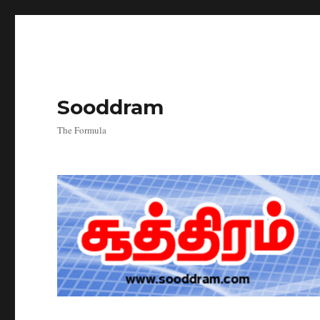
Sooddram
The Formula