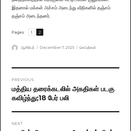
இதனால் மக்கள் அச்சம் அடைந்து வீதிகளில் தஞ்சம்
தஞ்சம் அடைந்தனர்.
,
Pages:
Page
1
Page
2
Author
ஆசிரியர்
Posted
December 7, 2025
Categories
செய்திகள்
on
Post
PREVIOUS
navigation
மத்திய தரைக்கடலில் அகதிகள் படகு
Previous
கவிழ்ந்து;18 பேர் பலி
post:
NEXT