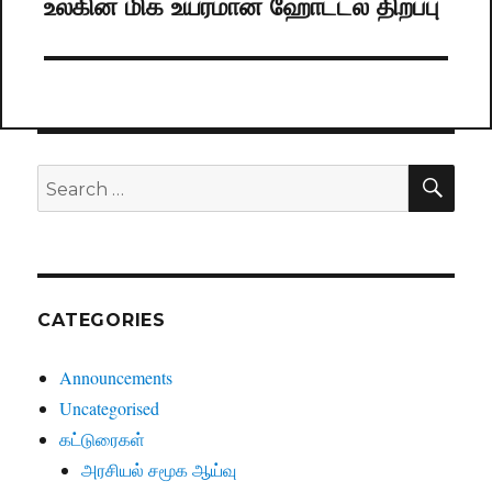
உலகின் மிக உயரமான ஹோட்டல் திறப்பு
Next
post:
SE
Search
for:
CATEGORIES
Announcements
Uncategorised
கட்டுரைகள்
அரசியல் சமூக ஆய்வு