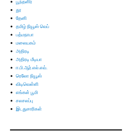
பூந்தளிர்
தூ
தேனி
தமிழ் நியூஸ் வெப்
பத்மநாபா
மலையகம்
அதிரடி
அதிரடி மீடியா
ஈ.பி.ஆர்.எல்.எவ்.
ரெலோ நியூஸ்
விடிவெள்ளி
எங்கள் பூமி
சலசலப்பு
இடதுசாரிகள்