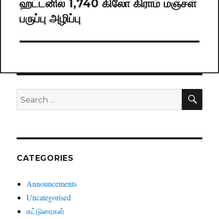
ஹட்டனில் 1,740 கிலோ கிராம் மஞ்சள்
Next
பருப்பு அழிப்பு
post:
SE
Search
for:
CATEGORIES
Announcements
Uncategorised
கட்டுரைகள்