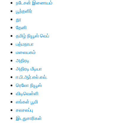
நடேசன் இணையம்
பூந்தளிர்
தூ
தேனி
தமிழ் நியூஸ் வெப்
பத்மநாபா
மலையகம்
அதிரடி
அதிரடி மீடியா
ஈ.பி.ஆர்.எல்.எவ்.
ரெலோ நியூஸ்
விடிவெள்ளி
எங்கள் பூமி
சலசலப்பு
இடதுசாரிகள்