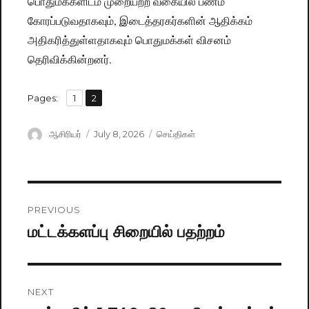
பொதுமக்களிடம் முறையற்ற வகையில் பணம்
கோரப்படுவதாகவும், இடைத்தரகர்களின் ஆதிக்கம்
அதிகரித்துள்ளதாகவும் பொதுமக்கள் விசனம்
தெரிவிக்கின்றனர்.
,
Pages:
Page
1
Page
2
Author
ஆசிரியர்
Posted
July 8, 2026
Categories
செய்திகள்
on
Post
PREVIOUS
navigation
மட்டக்களப்பு சிறையில் பதற்றம்
Previous
post:
NEXT