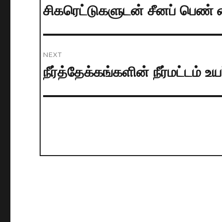
navigation
சிகரெட்டுகளுடன் சீனப் பெண்
Previous
post:
NEXT
நீர்த்தேக்கங்களின் நீர்மட்டம் உய
Next
post: