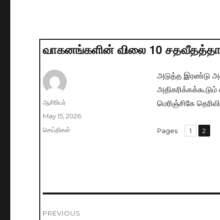
வாகனங்களின் விலை 10 சதவீதத்தால்
அடுத்த இரண்டு அ
அதிகரிக்கக்கூடும
மெரிஞ்சிகே தெரிவித
Author
ஆசிரியர்
Posted
May 15, 2026
on
Categories
செய்திகள்
,
Pages:
Page
1
Page
2
Post
PREVIOUS