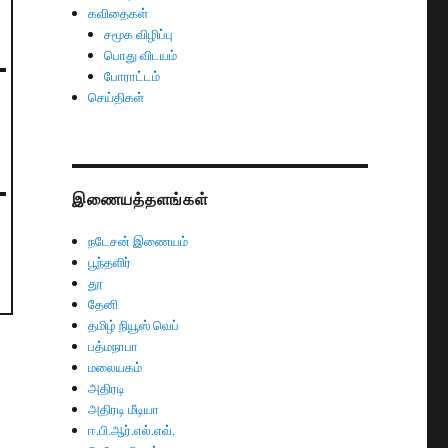
கவிதைகள்
சமூக விழிப்பு
பொது விடயம்
போராட்டம்
செய்திகள்
இணையத்தளங்கள்
நடேசன் இணையம்
பூந்தளிர்
தூ
தேனி
தமிழ் நியூஸ் வெப்
பத்மநாபா
மலையகம்
அதிரடி
அதிரடி மீடியா
ஈ.பி.ஆர்.எல்.எவ்.