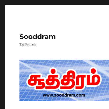
Sooddram
The Formula