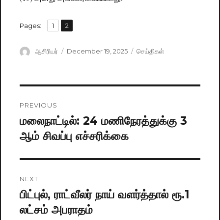
,
Pages:
Page
1
Page
2
Author
ஆசிரியர்
Posted
December 19, 2025
Categories
செய்திகள்
on
Post
PREVIOUS
navigation
மலைநாட்டில்: 24 மணிநேரத்துக்கு 3
Previous
ஆம் சிவப்பு எச்சரிக்கை
post:
NEXT
பிட்புல், ராட்வீலர் நாய் வளர்த்தால் ரூ.1
Next
லட்சம் அபராதம்
post: