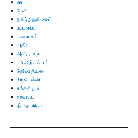
தூ
தேனி
தமிழ் நியூஸ் வெப்
பத்மநாபா
மலையகம்
அதிரடி
அதிரடி மீடியா
ஈ.பி.ஆர்.எல்.எவ்.
ரெலோ நியூஸ்
விடிவெள்ளி
எங்கள் பூமி
சலசலப்பு
இடதுசாரிகள்