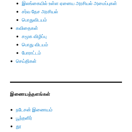
இலங்கையில் உள்ள ஏனைய அரசியல் அமைப்புகள்
சர்வ தேச அரசியல்
பொதுவிடயம்
கவிதைகள்
சமூக விழிப்பு
பொது விடயம்
போராட்டம்
செய்திகள்
இணையத்தளங்கள்
நடேசன் இணையம்
பூந்தளிர்
தூ