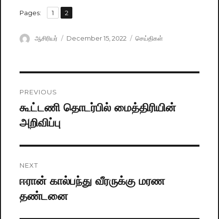
,
Pages:
Page
1
Page
2
Author
ஆசிரியர்
Posted
December 15, 2022
Categories
செய்திகள்
on
Post
PREVIOUS
navigation
கூட்டணி தொடர்பில் மைத்திரியின்
Previous
அறிவிப்பு
post:
NEXT
ஈரான் கால்பந்து வீரருக்கு மரண
Next
தண்டனை
post: