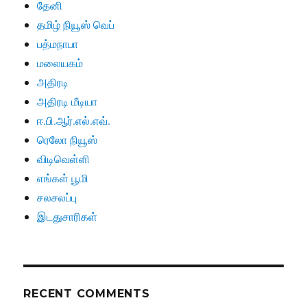
தேனி
தமிழ் நியூஸ் வெப்
பத்மநாபா
மலையகம்
அதிரடி
அதிரடி மீடியா
ஈ.பி.ஆர்.எல்.எவ்.
ரெலோ நியூஸ்
விடிவெள்ளி
எங்கள் பூமி
சலசலப்பு
இடதுசாரிகள்
RECENT COMMENTS