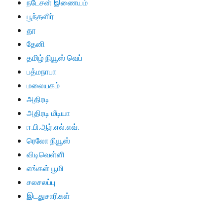
நடேசன் இணையம்
பூந்தளிர்
தூ
தேனி
தமிழ் நியூஸ் வெப்
பத்மநாபா
மலையகம்
அதிரடி
அதிரடி மீடியா
ஈ.பி.ஆர்.எல்.எவ்.
ரெலோ நியூஸ்
விடிவெள்ளி
எங்கள் பூமி
சலசலப்பு
இடதுசாரிகள்