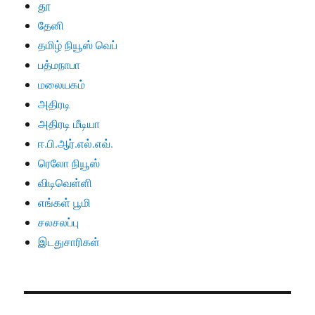
தூ
தேனி
தமிழ் நியூஸ் வெப்
பத்மநாபா
மலையகம்
அதிரடி
அதிரடி மீடியா
ஈ.பி.ஆர்.எல்.எவ்.
ரெலோ நியூஸ்
விடிவெள்ளி
எங்கள் பூமி
சலசலப்பு
இடதுசாரிகள்