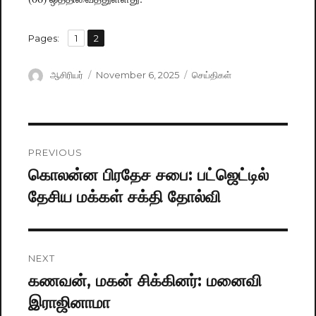
,
Pages:
Page
1
Page
2
Author
ஆசிரியர்
Posted
November 6, 2025
Categories
செய்திகள்
on
Post
PREVIOUS
navigation
கொலன்ன பிரதேச சபை: பட்ஜெட்டில்
Previous
தேசிய மக்கள் சக்தி தோல்வி
post:
NEXT
கணவன், மகன் சிக்கினர்: மனைவி
Next
இராஜினாமா
post: