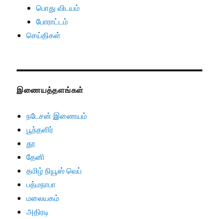
பொது விடயம்
போராட்டம்
செய்திகள்
இணையத்தளங்கள்
நடேசன் இணையம்
பூந்தளிர்
தூ
தேனி
தமிழ் நியூஸ் வெப்
பத்மநாபா
மலையகம்
அதிரடி