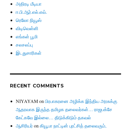
அதிரடி மீடியா
ஈ.பி.ஆர்.எல்.எவ்.
ரெலோ நியூஸ்
விடிவெள்ளி
எங்கள் பூமி
சலசலப்பு
இடதுசாரிகள்
RECENT COMMENTS
NIYAYAM
on
பிரபாகரனை அழிக்க இந்திய அரசுக்கு
ஆதரவாக இருந்த தமிழக தலைவர்கள்… ராஜபக்சே
கேட்கவே இல்லை… திடுக்கிடும் தகவல்
ஆசிரியர்
on
கியூபா நாட்டின் புரட்சித் தலைவரும்,