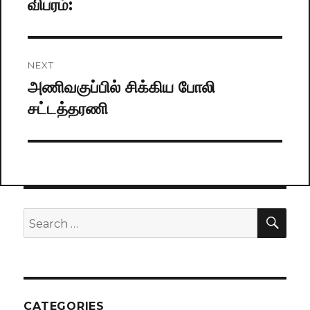
விபரம்:
NEXT
அணிவகுப்பில் சிக்கிய போலி
Next
சட்டத்தரணி
post:
SE
Search
for:
CATEGORIES