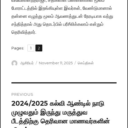
போராட்டத்தில் இறங்கியுள்ள இவர்கள், வேண்டுமானால்
தன்னை எழுத்து மூலம் ஆவணத்துடன் நேரடியாக வந்து
சந்தித்தால் அது தொடர்பில் பரீசீலிக்கலாம் என்றும்
தெரிவித்தார்.
,
Pages:
Page
1
Page
2
Author
ஆசிரியர்
Posted
November 11, 2025
Categories
செய்திகள்
on
Post
PREVIOUS
navigation
2024/2025 கல்வி ஆண்டில் நாடு
Previous
முழுவதும் இருந்து மருத்துவ
post:
பீடத்திற்கு தெரிவான மாணவர்களின்