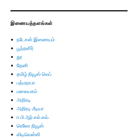
இணையத்தளங்கள்
நடேசன் இணையம்
பூந்தளிர்
தூ
தேனி
தமிழ் நியூஸ் வெப்
பத்மநாபா
மலையகம்
அதிரடி
அதிரடி மீடியா
ஈ.பி.ஆர்.எல்.எவ்.
ரெலோ நியூஸ்
விடிவெள்ளி