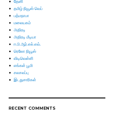
தேனி
தமிழ் நியூஸ் வெப்
பத்மநாபா
மலையகம்
அதிரடி
அதிரடி மீடியா
ஈ.பி.ஆர்.எல்.எவ்.
ரெலோ நியூஸ்
விடிவெள்ளி
எங்கள் பூமி
சலசலப்பு
இடதுசாரிகள்
RECENT COMMENTS