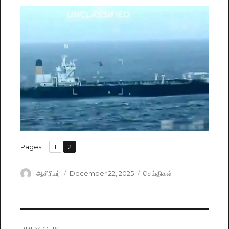
,
Pages:
Page
1
Page
2
Author
ஆசிரியர்
Posted
December 22, 2025
Categories
செய்திகள்
on
Post