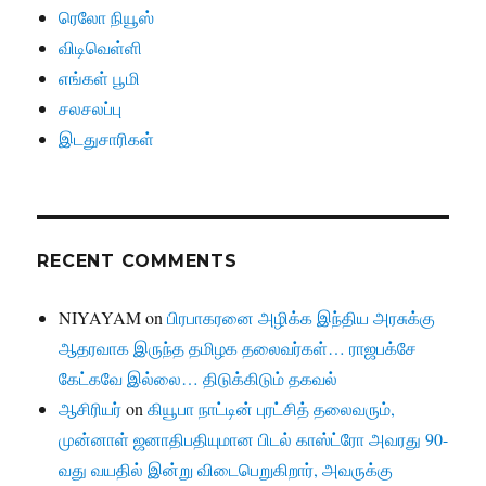
ரெலோ நியூஸ்
விடிவெள்ளி
எங்கள் பூமி
சலசலப்பு
இடதுசாரிகள்
RECENT COMMENTS
NIYAYAM
on
பிரபாகரனை அழிக்க இந்திய அரசுக்கு
ஆதரவாக இருந்த தமிழக தலைவர்கள்… ராஜபக்சே
கேட்கவே இல்லை… திடுக்கிடும் தகவல்
ஆசிரியர்
on
கியூபா நாட்டின் புரட்சித் தலைவரும்,
முன்னாள் ஜனாதிபதியுமான பிடல் காஸ்ட்ரோ அவரது 90-
வது வயதில் இன்று விடைபெறுகிறார், அவருக்கு