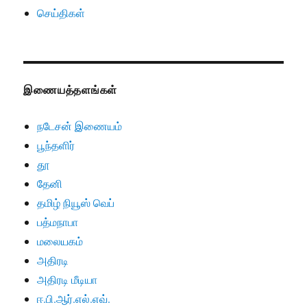
செய்திகள்
இணையத்தளங்கள்
நடேசன் இணையம்
பூந்தளிர்
தூ
தேனி
தமிழ் நியூஸ் வெப்
பத்மநாபா
மலையகம்
அதிரடி
அதிரடி மீடியா
ஈ.பி.ஆர்.எல்.எவ்.