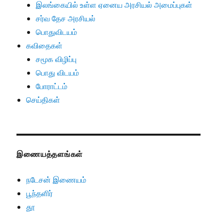
இலங்கையில் உள்ள ஏனைய அரசியல் அமைப்புகள்
சர்வ தேச அரசியல்
பொதுவிடயம்
கவிதைகள்
சமூக விழிப்பு
பொது விடயம்
போராட்டம்
செய்திகள்
இணையத்தளங்கள்
நடேசன் இணையம்
பூந்தளிர்
தூ