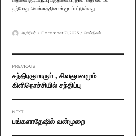
தற்போது வெள்ளத்தினால் மூடப்பட்டுள்ளது.
Author
ஆசிரியர்
Posted
December 21, 2025
Categories
செய்திகள்
on
Post
PREVIOUS
navigation
சந்திரகுமாரும் , சிவஞானமும்
Previous
கிளிநொச்சியில் சந்திப்பு
post:
NEXT
பங்களாதேஷில் வன்முறை
Next
post: