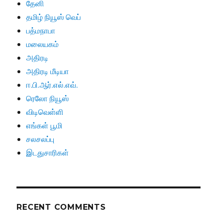
தேனி
தமிழ் நியூஸ் வெப்
பத்மநாபா
மலையகம்
அதிரடி
அதிரடி மீடியா
ஈ.பி.ஆர்.எல்.எவ்.
ரெலோ நியூஸ்
விடிவெள்ளி
எங்கள் பூமி
சலசலப்பு
இடதுசாரிகள்
RECENT COMMENTS