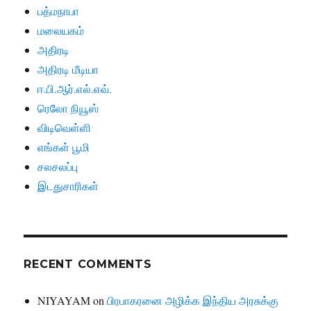
பத்மநாபா
மலையகம்
அதிரடி
அதிரடி மீடியா
ஈ.பி.ஆர்.எல்.எவ்.
ரெலோ நியூஸ்
விடிவெள்ளி
எங்கள் பூமி
சலசலப்பு
இடதுசாரிகள்
RECENT COMMENTS
NIYAYAM
on
பிரபாகரனை அழிக்க இந்திய அரசுக்கு