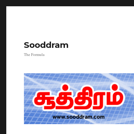
Sooddram
The Formula