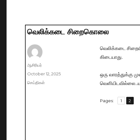
வெலிக்கடை சிறைகொலை
வெலிக்கடை சிறையில
கிடையாது.
Author
ஆசிரியர்
ஒரு வாரத்துக்கு மு
Posted
October 12, 2025
on
வெளியிடவில்லை..யா
Categories
செய்திகள்
,
Pages:
Page
1
Page
2