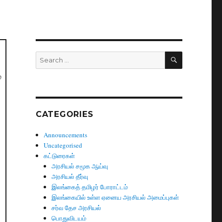
SEARCH
Search
for:
்
CATEGORIES
Announcements
Uncategorised
கட்டுரைகள்
அரசியல் சமூக ஆய்வு
அரசியல் தீர்வு
இலங்கைத் தமிழர் போராட்டம்
இலங்கையில் உள்ள ஏனைய அரசியல் அமைப்புகள்
சர்வ தேச அரசியல்
பொதுவிடயம்