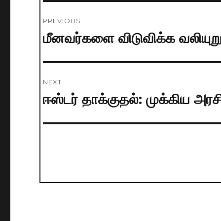
Post
PREVIOUS
navigation
மீனவர்களை விடுவிக்க வலியுறுத
Previous
post:
NEXT
ஈஸ்டர் தாக்குதல்: முக்கிய அ
Next
post: