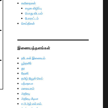
கவிதைகள்
சமூக விழிப்பு
பொது விடயம்
போராட்டம்
செய்திகள்
இணையத்தளங்கள்
நடேசன் இணையம்
பூந்தளிர்
தூ
தேனி
தமிழ் நியூஸ் வெப்
பத்மநாபா
மலையகம்
அதிரடி
அதிரடி மீடியா
ஈ.பி.ஆர்.எல்.எவ்.