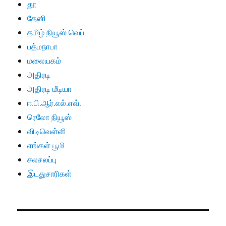
தூ
தேனி
தமிழ் நியூஸ் வெப்
பத்மநாபா
மலையகம்
அதிரடி
அதிரடி மீடியா
ஈ.பி.ஆர்.எல்.எவ்.
ரெலோ நியூஸ்
விடிவெள்ளி
எங்கள் பூமி
சலசலப்பு
இடதுசாரிகள்