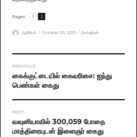
,
Pages:
Page
1
Page
2
Author
ஆசிரியர்
Posted
October 20, 2025
Categories
செய்திகள்
on
Post
PREVIOUS
navigation
கைக்குட்டையில் கைவரிசை: ஐந்து
Previous
பெண்கள் கைது
post:
NEXT
வவுனியாவில் 300,059 போதை
Next
மாத்திரையுடன் இளைஞர் கைது
post: