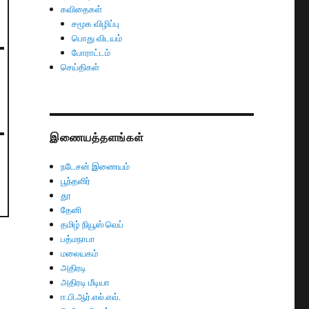
கவிதைகள்
சமூக விழிப்பு
பொது விடயம்
போராட்டம்
செய்திகள்
இணையத்தளங்கள்
நடேசன் இணையம்
பூந்தளிர்
தூ
தேனி
தமிழ் நியூஸ் வெப்
பத்மநாபா
மலையகம்
அதிரடி
அதிரடி மீடியா
ஈ.பி.ஆர்.எல்.எவ்.