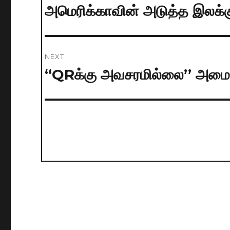
navigation
அமெரிக்காவின் அடுத்த இலக்க
Previous
post:
NEXT
“QRக்கு அவசரமில்லை’’ அமைச்
Next
post: