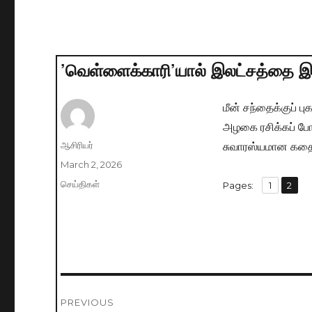
’வெள்ளைக்காரி’யால் இலட்சத்தை இ
மீன் சந்தைக்குப் ப
அழகை ரசிக்கப் போ
சுவாரஸ்யமான கதை
Author
ஆசிரியர்
Posted
March 2, 2026
on
Categories
செய்திகள்
,
Pages:
Page
1
Page
2
Post
PREVIOUS