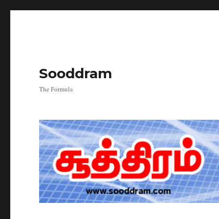
Sooddram
The Formula