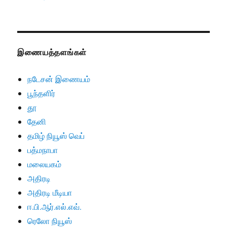
இணையத்தளங்கள்
நடேசன் இணையம்
பூந்தளிர்
தூ
தேனி
தமிழ் நியூஸ் வெப்
பத்மநாபா
மலையகம்
அதிரடி
அதிரடி மீடியா
ஈ.பி.ஆர்.எல்.எவ்.
ரெலோ நியூஸ்