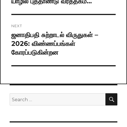
யாழில் புத்தாண்டு வர்த்தகம்…
Previous
post:
NEXT
ஜனாதிபதி சுற்றாடல் விருதுகள் –
Next
2026: விண்ணப்பங்கள்
post:
கோரப்படுகின்றன
SE
Search
for: