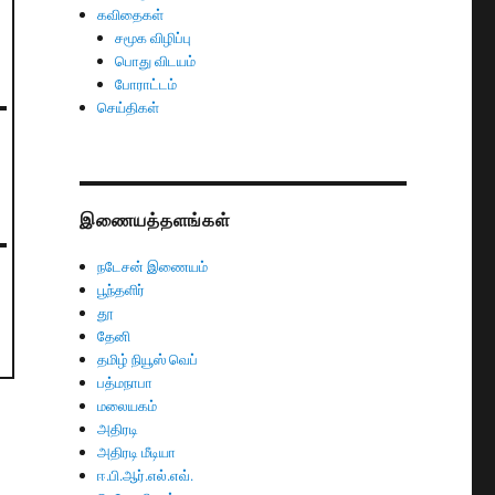
கவிதைகள்
சமூக விழிப்பு
பொது விடயம்
போராட்டம்
செய்திகள்
இணையத்தளங்கள்
நடேசன் இணையம்
பூந்தளிர்
தூ
தேனி
தமிழ் நியூஸ் வெப்
பத்மநாபா
மலையகம்
அதிரடி
அதிரடி மீடியா
ஈ.பி.ஆர்.எல்.எவ்.