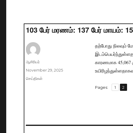
103 பேர் மரணம்: 137 பேர் மாயம்: 156
தற்போது நிலவும் 
இடம்பெயர்ந்துள்ள
காரணமாக 45,067 கு
Author
ஆசிரியர்
உயிரிழந்துள்ளதாகவ
Posted
November 29, 2025
on
Categories
செய்திகள்
,
Pages:
Page
1
Page
2
Post