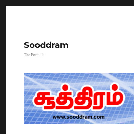
Sooddram
The Formula