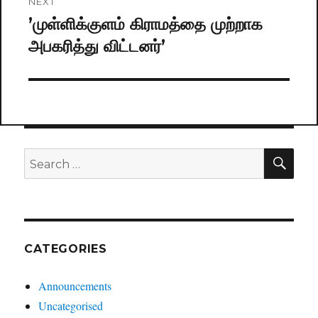
NEXT
’முள்ளிக்குளம் கிராமத்தை முற்றாக
Next
அபகரித்து விட்டனர்’
post:
SE
Search
for:
CATEGORIES
Announcements
Uncategorised