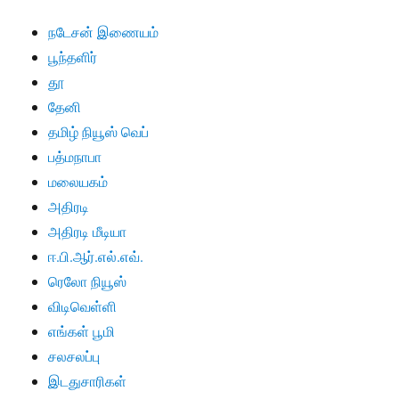
நடேசன் இணையம்
பூந்தளிர்
தூ
தேனி
தமிழ் நியூஸ் வெப்
பத்மநாபா
மலையகம்
அதிரடி
அதிரடி மீடியா
ஈ.பி.ஆர்.எல்.எவ்.
ரெலோ நியூஸ்
விடிவெள்ளி
எங்கள் பூமி
சலசலப்பு
இடதுசாரிகள்