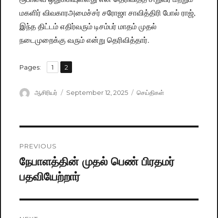
மகளிர் விவகாரஅமைச்சர் சரோஜா சாவித்திரி போல் ராஜ்,
இந்த திட்டம் எதிர்வரும் டிசம்பர் மாதம் முதல்
நடைமுறைக்கு வரும் என்று தெரிவித்தார்.
,
Pages:
Page
1
Page
2
Author
ஆசிரியர்
Posted
September 12, 2025
Categories
செய்திகள்
on
Post
PREVIOUS
navigation
நேபாளத்தின் முதல் பெண் பிரதமர்
Previous
பதவியேற்றார்
post: