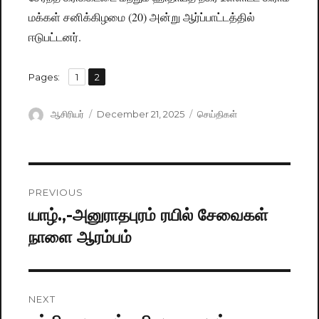
மக்கள் சனிக்கிழமை (20) அன்று ஆர்ப்பாட்டத்தில்
ஈடுபட்டனர்.
,
Pages:
Page
1
Page
2
Author
ஆசிரியர்
Posted
December 21, 2025
Categories
செய்திகள்
on
Post
PREVIOUS
navigation
யாழ்.,-அனுராதபுரம் ரயில் சேவைகள்
Previous
நாளை ஆரம்பம்
post:
NEXT