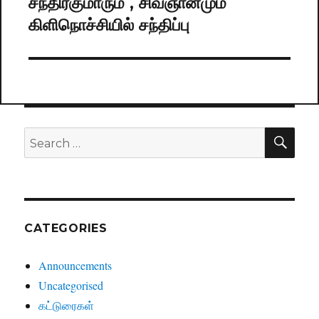
சந்திரகுமாரும் , சிவஞானமும்
Next
கிளிநொச்சியில் சந்திப்பு
post:
SE
Search
for:
CATEGORIES
Announcements
Uncategorised
கட்டுரைகள்