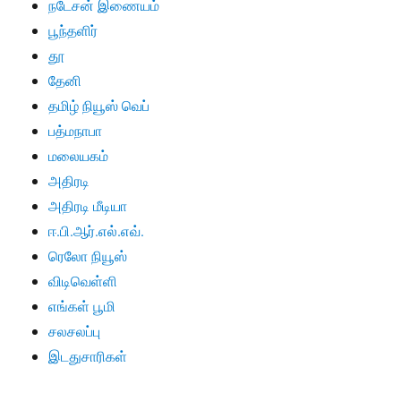
நடேசன் இணையம்
பூந்தளிர்
தூ
தேனி
தமிழ் நியூஸ் வெப்
பத்மநாபா
மலையகம்
அதிரடி
அதிரடி மீடியா
ஈ.பி.ஆர்.எல்.எவ்.
ரெலோ நியூஸ்
விடிவெள்ளி
எங்கள் பூமி
சலசலப்பு
இடதுசாரிகள்