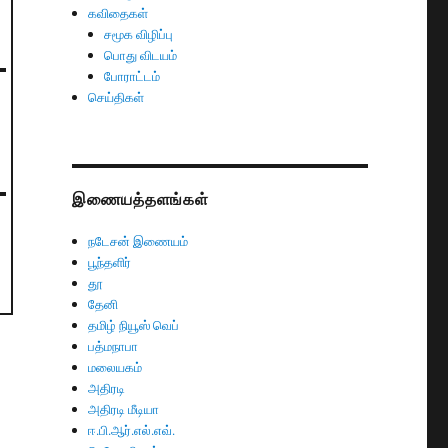
கவிதைகள்
சமூக விழிப்பு
பொது விடயம்
போராட்டம்
செய்திகள்
இணையத்தளங்கள்
நடேசன் இணையம்
பூந்தளிர்
தூ
தேனி
தமிழ் நியூஸ் வெப்
பத்மநாபா
மலையகம்
அதிரடி
அதிரடி மீடியா
ஈ.பி.ஆர்.எல்.எவ்.