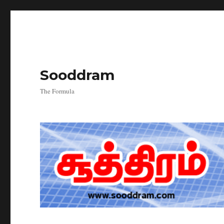
Sooddram
The Formula