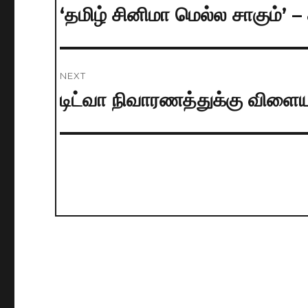
navigation
‘தமிழ் சினிமா மெல்ல சாகும்’ – 
Previous
post:
NEXT
டிட்வா நிவாரணத்துக்கு விள
Next
post: