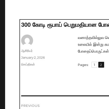
300 கோடி ரூபாய் பெறுமதியான போதை
வனாத்தவில்லுவ லெ
உலையில் இன்று சு
போதைப்பொருட்கள் 
Author
ஆசிரியர்
Posted
January 2, 2026
on
Categories
செய்திகள்
,
Pages:
Page
1
Page
2
Post
PREVIOUS