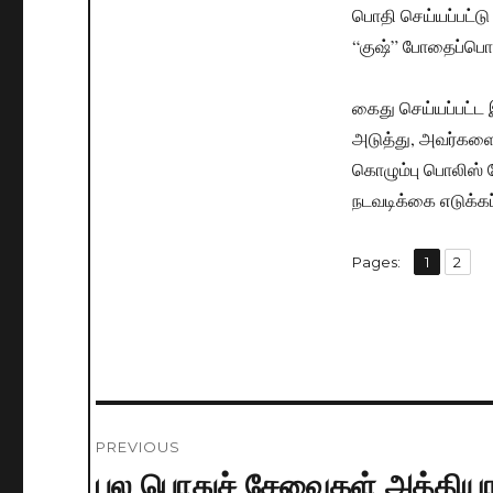
பொதி செய்யப்பட்டு
“குஷ்” போதைப்பொரு
கைது செய்யப்பட்ட 
அடுத்து, அவர்களை
கொழும்பு பொலிஸ் 
நடவடிக்கை எடுக்கப
,
Pages:
Page
1
Page
2
Post
PREVIOUS
navigation
பல பொதுச் சேவைகள் அத்தி
Previous