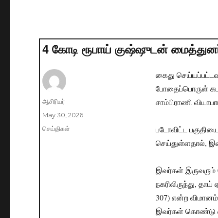
4 கோடி ரூபாய் குஷ்ஷுடன் மைத்துன
கைது செய்யப்பட்டவ
போதைப்பொருள் கடத்த
சாம்பிராணி வியாப
Author
ஆசிரியர்
Posted
May 30, 2026
on
படோவிட்ட பகுதியை
Categories
செய்திகள்
செய்துள்ளதால், இவ
இவர்கள் இருவரும்
நகரிலிருந்து, தாய்
307) என்ற விமானம
இவர்கள் கொண்டு வ