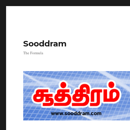
Sooddram
The Formula