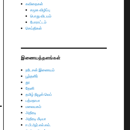
கவிதைகள்
சமூக விழிப்பு
பொது விடயம்
போராட்டம்
செய்திகள்
இணையத்தளங்கள்
நடேசன் இணையம்
பூந்தளிர்
தூ
தேனி
தமிழ் நியூஸ் வெப்
பத்மநாபா
மலையகம்
அதிரடி
அதிரடி மீடியா
ஈ.பி.ஆர்.எல்.எவ்.