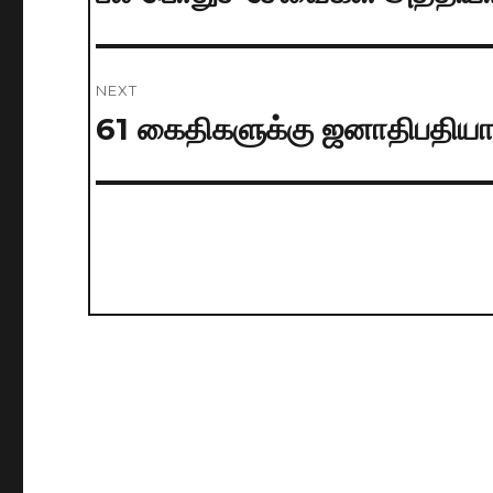
post:
NEXT
61 கைதிகளுக்கு ஜனாதிபதியால
Next
post: