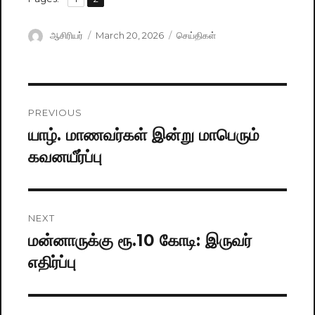
Author
ஆசிரியர்
Posted
March 20, 2026
Categories
செய்திகள்
on
Post
PREVIOUS
navigation
யாழ். மாணவர்கள் இன்று மாபெரும்
Previous
கவனயீர்ப்பு
post:
NEXT
மன்னாருக்கு ரூ.10 கோடி: இருவர்
Next
எதிர்ப்பு
post: