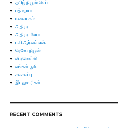
தமிழ் நியூஸ் வெப்
பத்மநாபா
மலையகம்
அதிரடி
அதிரடி மீடியா
ஈ.பி.ஆர்.எல்.எவ்.
ரெலோ நியூஸ்
விடிவெள்ளி
எங்கள் பூமி
சலசலப்பு
இடதுசாரிகள்
RECENT COMMENTS