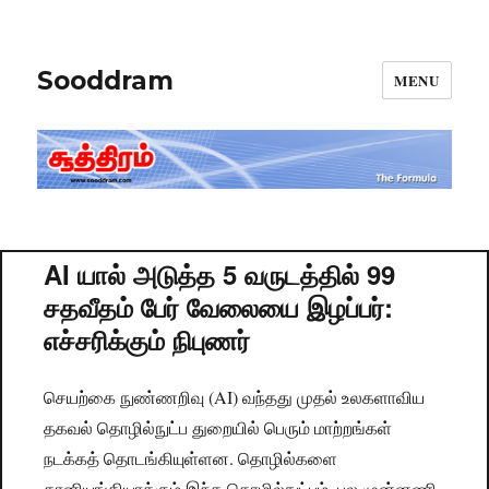
Sooddram
MENU
AI யால் அடுத்த 5 வருடத்தில் 99
சதவீதம் பேர் வேலையை இழப்பர்:
எச்சரிக்கும் நிபுணர்
செயற்கை நுண்ணறிவு (AI) வந்தது முதல் உலகளாவிய
தகவல் தொழில்நுட்ப துறையில் பெரும் மாற்றங்கள்
நடக்கத் தொடங்கியுள்ளன. தொழில்களை
தானியங்கியாக்கும் இந்த தொழில்நுட்பம், பல முன்னணி