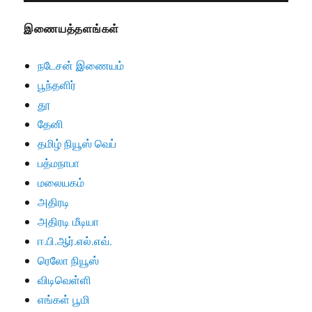
இணையத்தளங்கள்
நடேசன் இணையம்
பூந்தளிர்
தூ
தேனி
தமிழ் நியூஸ் வெப்
பத்மநாபா
மலையகம்
அதிரடி
அதிரடி மீடியா
ஈ.பி.ஆர்.எல்.எவ்.
ரெலோ நியூஸ்
விடிவெள்ளி
எங்கள் பூமி