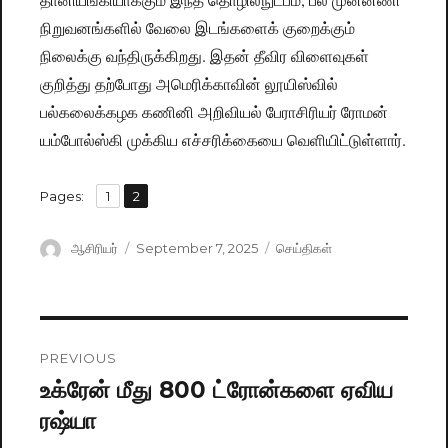
நிறுவனங்களில் வேலை இடங்களைக் குறைக்கும்
நிலைக்கு வந்திருக்கிறது. இதன் தீவிர விளைவுகள்
குறித்து தற்போது அமெரிக்காவின் லூயிஸ்வில்
பல்கலைக்கழக கணினி அறிவியல் பேராசிரியர் ரோமன்
யம்போல்ஸ்கி முக்கிய எச்சரிக்கையை வெளியிட்டுள்ளார்.
,
Pages:
Page
1
Page
2
Author
ஆசிரியர்
Posted
September 7, 2025
Categories
செய்திகள்
on
Post
PREVIOUS
navigation
உக்ரேன் மீது 800 ட்ரோன்களை ஏவிய
Previous
ரஷ்யா
post: