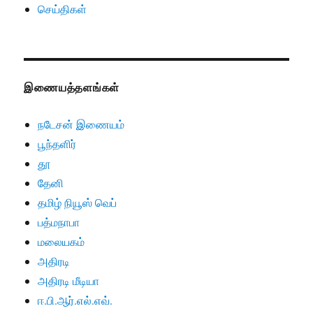
செய்திகள்
இணையத்தளங்கள்
நடேசன் இணையம்
பூந்தளிர்
தூ
தேனி
தமிழ் நியூஸ் வெப்
பத்மநாபா
மலையகம்
அதிரடி
அதிரடி மீடியா
ஈ.பி.ஆர்.எல்.எவ்.