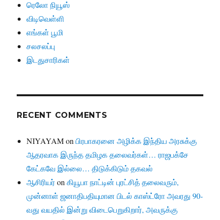
ரெலோ நியூஸ்
விடிவெள்ளி
எங்கள் பூமி
சலசலப்பு
இடதுசாரிகள்
RECENT COMMENTS
NIYAYAM
on
பிரபாகரனை அழிக்க இந்திய அரசுக்கு
ஆதரவாக இருந்த தமிழக தலைவர்கள்… ராஜபக்சே
கேட்கவே இல்லை… திடுக்கிடும் தகவல்
ஆசிரியர்
on
கியூபா நாட்டின் புரட்சித் தலைவரும்,
முன்னாள் ஜனாதிபதியுமான பிடல் காஸ்ட்ரோ அவரது 90-
வது வயதில் இன்று விடைபெறுகிறார், அவருக்கு