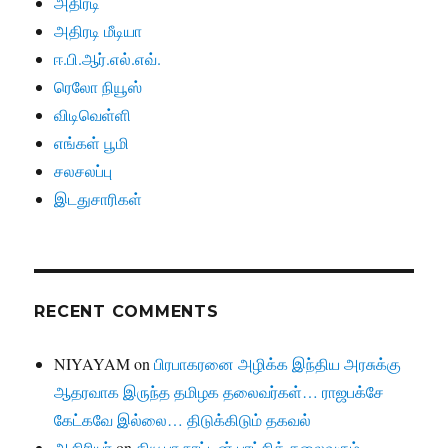
அதிரடி
அதிரடி மீடியா
ஈ.பி.ஆர்.எல்.எவ்.
ரெலோ நியூஸ்
விடிவெள்ளி
எங்கள் பூமி
சலசலப்பு
இடதுசாரிகள்
RECENT COMMENTS
NIYAYAM
on
பிரபாகரனை அழிக்க இந்திய அரசுக்கு
ஆதரவாக இருந்த தமிழக தலைவர்கள்… ராஜபக்சே
கேட்கவே இல்லை… திடுக்கிடும் தகவல்
ஆசிரியர்
on
கியூபா நாட்டின் புரட்சித் தலைவரும்,