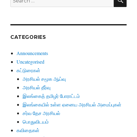
for:
CATEGORIES
Announcements
Uncategorised
கட்டுரைகள்
அரசியல் சமூக ஆய்வு
அரசியல் தீர்வு
இலங்கைத் தமிழர் போராட்டம்
இலங்கையில் உள்ள ஏனைய அரசியல் அமைப்புகள்
சர்வ தேச அரசியல்
பொதுவிடயம்
கவிதைகள்