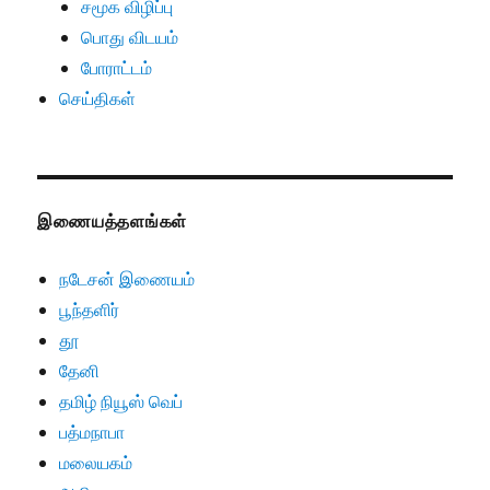
சமூக விழிப்பு
பொது விடயம்
போராட்டம்
செய்திகள்
இணையத்தளங்கள்
நடேசன் இணையம்
பூந்தளிர்
தூ
தேனி
தமிழ் நியூஸ் வெப்
பத்மநாபா
மலையகம்