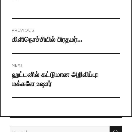
on
Post
PREVIOUS
navigation
கிளிநொச்சியில் பிரதமர்…
Previous
post:
NEXT
ஹட்டனில் கட்டுமான அறிவிப்பு:
Next
மக்களே உஷார்
post:
SE
Search