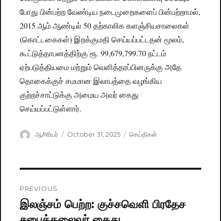
போது பின்பற்ற வேண்டிய நடைமுறைகளைப் பின்பற்றாமல்,
2015 ஆம் ஆண்டில் 50 தற்காலிக களஞ்சியசாலைகள்
(கொட்டகைகள்) இறக்குமதி செய்யப்பட்டதன் மூலம்,
கூட்டுத்தாபனத்திற்கு ரூ. 99,679,799.70 நட்டம்
ஏற்படுத்தியமை மற்றும் வெளித்தரப்பினருக்கு அதே
தொகைக்குச் சமமான இலாபத்தை வழங்கிய
குற்றச்சாட்டுக்கு அமைய அவர் கைது
செய்யப்பட்டுள்ளார்.
Author
ஆசிரியர்
Posted
October 31, 2025
Categories
செய்திகள்
on
Post
PREVIOUS
navigation
இலஞ்சம் பெற்ற: குச்சவெளி பிரதேச
Previous
சபைத்தலைவர் கைது
post: