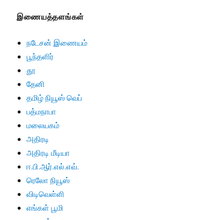
இணையத்தளங்கள்
நடேசன் இணையம்
பூந்தளிர்
தூ
தேனி
தமிழ் நியூஸ் வெப்
பத்மநாபா
மலையகம்
அதிரடி
அதிரடி மீடியா
ஈ.பி.ஆர்.எல்.எவ்.
ரெலோ நியூஸ்
விடிவெள்ளி
எங்கள் பூமி