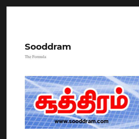
Sooddram
The Formula