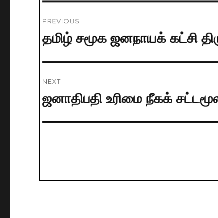
Post
PREVIOUS
navigation
தமிழ் சமூக ஜனநாயக் கட்சி
Previous
post:
NEXT
ஜனாதிபதி உரிமை நீகக் சட்டம
Next
post: