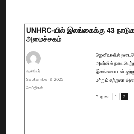
UNHRC-யில் இலங்கைக்கு 43 நாடுக
அமைச்சகம்
ஜெனீவாவில் நடைபெ
அமர்வில் நடைபெற்ற
இலங்கையுடன் ஒற்ற
Author
ஆசிரியர்
மற்றும் சுற்றுலா அ
Posted
September 9, 2025
on
Categories
செய்திகள்
,
Pages:
Page
1
Page
2