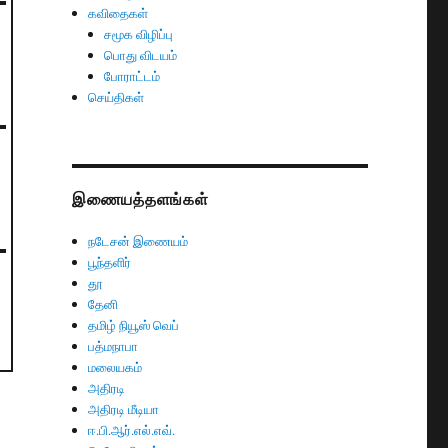
கவிதைகள்
சமூக விழிப்பு
பொது விடயம்
போராட்டம்
செய்திகள்
இணையத்தளங்கள்
நடேசன் இணையம்
பூந்தளிர்
தூ
தேனி
தமிழ் நியூஸ் வெப்
பத்மநாபா
மலையகம்
அதிரடி
அதிரடி மீடியா
ஈ.பி.ஆர்.எல்.எவ்.