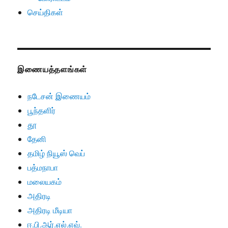
செய்திகள்
இணையத்தளங்கள்
நடேசன் இணையம்
பூந்தளிர்
தூ
தேனி
தமிழ் நியூஸ் வெப்
பத்மநாபா
மலையகம்
அதிரடி
அதிரடி மீடியா
ஈ.பி.ஆர்.எல்.எவ்.