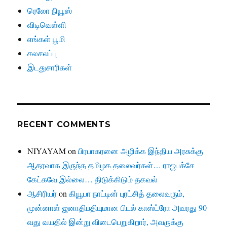
ரெலோ நியூஸ்
விடிவெள்ளி
எங்கள் பூமி
சலசலப்பு
இடதுசாரிகள்
RECENT COMMENTS
NIYAYAM
on
பிரபாகரனை அழிக்க இந்திய அரசுக்கு
ஆதரவாக இருந்த தமிழக தலைவர்கள்… ராஜபக்சே
கேட்கவே இல்லை… திடுக்கிடும் தகவல்
ஆசிரியர்
on
கியூபா நாட்டின் புரட்சித் தலைவரும்,
முன்னாள் ஜனாதிபதியுமான பிடல் காஸ்ட்ரோ அவரது 90-
வது வயதில் இன்று விடைபெறுகிறார், அவருக்கு