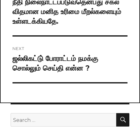
நீதி நிலைநாட்டப்படுவதென்பது சகல
Previous
விதமான மனித உரிமை மீறல்களையும்
post:
உள்ளடக்கியதே.
NEXT
ஜல்லிகட்டு் போராட்டம் நமக்கு
Next
சொல்லும் செய்தி என்ன ?
post:
SE
Search
for: