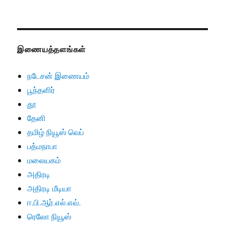
இணையத்தளங்கள்
நடேசன் இணையம்
பூந்தளிர்
தூ
தேனி
தமிழ் நியூஸ் வெப்
பத்மநாபா
மலையகம்
அதிரடி
அதிரடி மீடியா
ஈ.பி.ஆர்.எல்.எவ்.
ரெலோ நியூஸ்