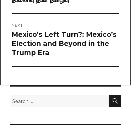
NEXT
Mexico’s Left Turn?: Mexico’s
Next
Election and Beyond in the
post:
Trump Era
SE
Search
for: