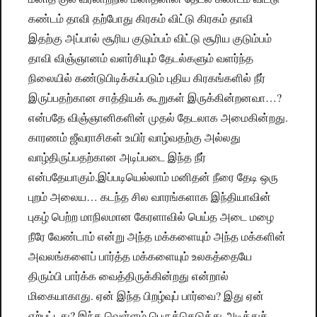
கண்டம் தாவி தற்போது கிரகம் விட்டு கிரகம் தாவி
இதற்கு அப்பால் சூரிய குடும்பம் விட்டு சூரிய குடும்பம்
தாவி விஞ்ஞானம் வளர்சியும் தேடல்களும் வளர்ந்த
நிலையில் கண்டுபிடிக்கப்படும் புதிய கிரகங்களில் நீர்
இருப்பதற்கான சாத்தியக் கூறுகள் இருக்கின்றனவா…?
என்பதே விஞ்ஞானிகளின் முதல் தேடலாக அமைகின்றது.
காரணம் ஜீவராசிகள் உயிர் வாழ்வதற்கு அல்லது
வாழ்திருப்பதற்கான அடிப்படை இந்த நீர்
என்பதேயாகும்.
இப்படியெல்லாம் மனிதன் நீரை தேடி ஒரு
புறம் அலைய… கடந்த சில வாரங்களாக இந்தியாவின்
புகழ் பெற்ற மாநிலமான கேரளாவில் பெய்த அடை மழை
நீரே வேண்டாம் என்று அந்த மக்களையும் அந்த மக்களின்
அவலங்களைப் பார்த்த மக்களையும் உலகத்தையே
திரும்பி பார்க்க வைத்திருக்கின்றது என்றால்
மிகையாகாது. ஏன் இந்த பிறழ்வுப் பார்வை? இது ஏன்
ஏற்பட்டது? இந்த வெள்ளம் பெருக்கெடுத்து அடித்துச்