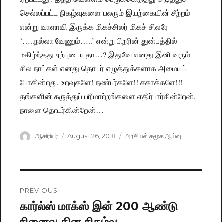
செல்லப்பட்ட நிகழ்வுகளை பலரும் இயற்கையின் சீற்றம்
என்று வாளாவி இருக்க மிகச்சிலர் மிகச் சிலரே
‘…..நல்லா வேணும்…..’ என்று பிறரின் துன்பத்தில்
மகிழ்ந்தது ஏற்புடையதா…? இதுவே எனது இனி வரும்
சில நாட்கள் எனது தொடர் எழுத்துக்களாக அமையப்
போகின்றது. உறவுகளே! நண்பர்களே!! சகாக்களே!!!
தங்களின் கருத்துப் பரிமாற்றங்களை எதிர்பார்கின்றேன்.
நாளை தொடர்கின்றேன்…
Author
ஆசிரியர்
Posted
August 26, 2018
Categories
அரசியல் சமூக ஆய்வு
on
Post
PREVIOUS
navigation
கார்ல்ஸ் மாக்ஸ் இன் 200 ஆண்டு
Previous
நினைவு தின நிகழ்வு
post: