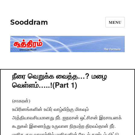
Sooddram
MENU
நீரை வெறுக்க வைத்த…? மழை
வெள்ளம்…..!(Part 1)
(சாகரன்)
உயிரினங்களின் உயிர் வாழ்விற்கு மிகவும்
அத்தியாவசியமானது நீர். ஐதரசன் ஒட்சிசன் இரசாயனக்
கூறுகள் இணைந்து உருவான நிறமற்ற திரவம்தான் நீர்.
மனித குல வரலாற்றில் மனிதனின் தேடல் கண்டம் விட்டு