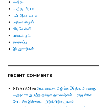
அதிரடி
அதிரடி மீடியா
ஈ.பி.ஆர்.எல்.எவ்.
ரெலோ நியூஸ்
விடிவெள்ளி
எங்கள் பூமி
சலசலப்பு
இடதுசாரிகள்
RECENT COMMENTS
NIYAYAM
on
பிரபாகரனை அழிக்க இந்திய அரசுக்கு
ஆதரவாக இருந்த தமிழக தலைவர்கள்… ராஜபக்சே
கேட்கவே இல்லை… திடுக்கிடும் தகவல்