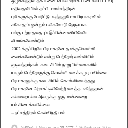
ஒழுக்கத்தில் தகப்பனைப்போல உரிச்சுப் படைக்கப்பட்டவர்.
மதிவதனியின் தம்பி பாலச்சந்திரன்
புலிகளுக்கு போரிட்டு மடிந்ததுபோல பிரபாகரனின்
சகோதரம் ஒன்றும் புலிகளோடு நேரடியாக
பங்கு பற்றாததையும் இப்பின்னணியிலேயே
விளங்கவேண்டும்.
2002 க்குப்பிறகே பிரபாகரனே தமக்குகொள்ளி
வைக்கவேண்டும் என்று பெற்றோர் வன்னியில்
குடிவந்தார்கள். கடைசியில் நாலு பிள்ளைகளில்
யாரும் பெற்றோருக்கு கொள்ளி வைக்கமுடியவில்லை.
பிரபாகரனுக்கு கடைசியில் கொள்ளிவைத்தது
பிரபாகரனே அரசகட்டிலிலேற்றிவைத்த மகிந்ததான்.
கல்லறையல்ல அவருக்கு ஒரு மண்ணறை
யும் கிடைக்கவில்லை.
– நட்சத்திரன் செவ்விந்தியன்.
Author
ஆசிரியர்
Posted
November 25, 2017
Categories
அரசியல் சமூக ஆய்வு