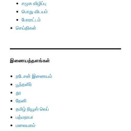
சமூக விழிப்பு
பொது விடயம்
போராட்டம்
செய்திகள்
இணையத்தளங்கள்
நடேசன் இணையம்
பூந்தளிர்
தூ
தேனி
தமிழ் நியூஸ் வெப்
பத்மநாபா
மலையகம்