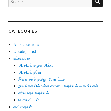
for:
CATEGORIES
Announcements
Uncategorised
கட்டுரைகள்
அரசியல் சமூக ஆய்வு
அரசியல் தீர்வு
இலங்கைத் தமிழர் போராட்டம்
இலங்கையில் உள்ள ஏனைய அரசியல் அமைப்புகள்
சர்வ தேச அரசியல்
பொதுவிடயம்
கவிதைகள்