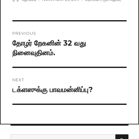
on
Post
PREVIOUS
navigation
தோழர் றேகனின் 32 வது
Previous
நினைவுதினம்.
post:
NEXT
டக்ளஸுக்கு பாவமன்னிப்பு?
Next
post:
SE
Search