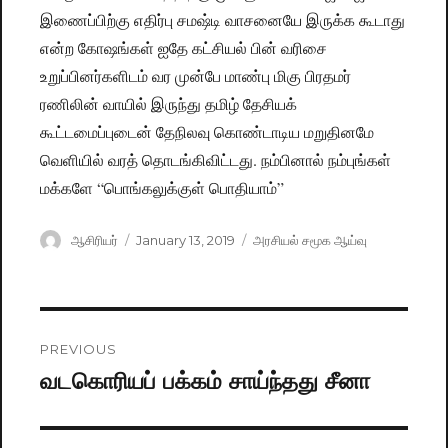
இணைப்பிற்கு எதிர்பு சமஷ்டி வாசனையே இருக்க கூடாது
என்ற கோஷங்கள் ஐதே கட்சியல் பின் வரிசை
உறுப்பினர்களிடம் வர முன்பே மாண்பு மிகு பிரதமர்
ரணிலின் வாயில் இருந்து தமிழ் தேசியக்
கூட்டமைப்புடைன் தேநிலவு கொண்டாடிய மறுதினமே
வெளியில் வரத் தொடங்கிவிட்டது. நம்பினால் நம்புங்கள்
மக்களே “பொங்கலுக்குள் பொதியாம்”
Author
ஆசிரியர்
Posted
January 13, 2019
Categories
அரசியல் சமூக ஆய்வு
on
Post
PREVIOUS
navigation
வடகொரியப் பக்கம் சாய்ந்தது சீனா
Previous
post: