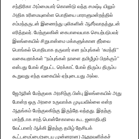
சந்திரிகா அம்மையார் கொண்டு வந்த சமஷ்டி யிலும்
அதிக உரிமையுளள்ள பொதியை பாராளுமன்றத்தில்
சம்மந்தருடன் இணைந்து புலிகளின் ஆசீர்வாதத்துடன்
எரித்தவர். மேற்குலகின் கைபாவையாக செயற்படுபவர்
இலங்கையில் சிறுபான்மை மக்களுக்கான தீர்வை
பொங்கல் பொதியாக தருவார் என நம்புங்கள் ‘சுமந்தி”
வகையறாக்கள் “நம்புங்கள் நாளை தமிழீழம் பிறக்கும்”
என்பது போல் கீறுபட்ட ரெக்காட் போல் திரும்ப திரும்ப
கூறுவது எந்த வகையில் ஏற்புடையது அல்ல.
ஜேஆரின் மேற்குலக அரசிற்கு பின்பு இலங்கையில் அது
போன்ற ஒரு அரசை உருவாக்க முடியவில்லை என்ற
ஆதங்கம் மேற்குலகிற்கு இருந்தே வந்தது. இதற்கு
மாற்றீடாக சரத் பொன்சேகாவை கூட ஜனாதிபதி
வேட்பாளர் ஆக்கி இதற்கு தமிழ் தேசியக்
கூட்டமைப்பை(உடைய முன்னரான) ஆதரவளிக்கச்