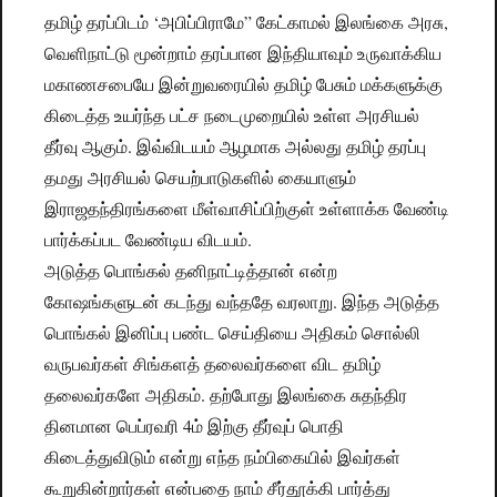
தமிழ் தரப்பிடம் ‘அபிப்பிராமே” கேட்காமல் இலங்கை அரசு,
வெளிநாட்டு மூன்றாம் தரப்பான இந்தியாவும் உருவாக்கிய
மகாணசபையே இன்றுவரையில் தமிழ் பேசும் மக்களுக்கு
கிடைத்த உயர்ந்த பட்ச நடைமுறையில் உள்ள அரசியல்
தீர்வு ஆகும். இவ்விடயம் ஆழமாக அல்லது தமிழ் தரப்பு
தமது அரசியல் செயற்பாடுகளில் கையாளும்
இராஜதந்திரங்களை மீள்வாசிப்பிற்குள் உள்ளாக்க வேண்டி
பார்க்கப்பட வேண்டிய விடயம்.
அடுத்த பொங்கல் தனிநாட்டித்தான் என்ற
கோஷங்களுடன் கடந்து வந்ததே வரலாறு. இந்த அடுத்த
பொங்கல் இனிப்பு பண்ட செய்தியை அதிகம் சொல்லி
வருபவர்கள் சிங்களத் தலைவர்களை விட தமிழ்
தலைவர்களே அதிகம். தற்போது இலங்கை சுதந்திர
தினமான பெப்ரவரி 4ம் இற்கு தீர்வுப் பொதி
கிடைத்துவிடும் என்று எந்த நம்பிகையில் இவர்கள்
கூறுகின்றார்கள் என்பதை நாம் சீர்தூக்கி பார்த்து