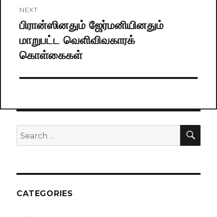
NEXT
பிரான்ஸினதும் ஜேர்மனியினதும்
Next
மாறுபட்ட வெளிவிவகாரக்
post:
கொள்கைகள்
SE
Search
for:
CATEGORIES