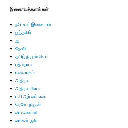
இணையத்தளங்கள்
நடேசன் இணையம்
பூந்தளிர்
தூ
தேனி
தமிழ் நியூஸ் வெப்
பத்மநாபா
மலையகம்
அதிரடி
அதிரடி மீடியா
ஈ.பி.ஆர்.எல்.எவ்.
ரெலோ நியூஸ்
விடிவெள்ளி
எங்கள் பூமி