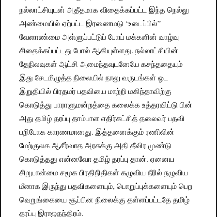
நல்லாட்சியுடன் அதீதமாக விதைக்கப்பட்ட இந்த நெல்லு
அண்மையில் ஏற்பட்ட இரணைமடு ‘உடைப்பில்”
வேளாண்மை அள்ளுப்பட்டுப் போய் மக்களின் வாழ்வு
சிதைக்கப்பட்டது போல் ஆகியுள்ளது. நல்லாட்சியின்
தேநிலவுகள் ஆட்சி அமைந்தவுடனேயே கசந்ததையும்
இது சேடமிழுத்த நிலையில் நாலு வருடங்கள் ஓட
இறுதியில் பிரதமர் பதவியை மாற்றி மகிந்தாவிற்கு
கொடுத்து பாராளுமன்றத்தை கலைக்க உத்தரவிட்டு பின்
அது தமிழ் தரப்பு தாம்பாள எதிர்கட்சித் தலைவர் பதவி
பறிபோக காரணமானது. இத்தனைக்கும் ரணிலின்
மேற்குலக ஆசீர்வாத அரசுக்கு அதி தீவிர முண்டு
கொடுத்தது என்னவோ தமிழ் தரப்பு தான். ஏனைய
சிறுபான்மை சமூக பிரதிநிதிகள் கழுவிய நீரில் நழுவிய
மீனாக இருந்து பதவிகளையும், பொறுப்புக்களையும் பெற
வெறுங்கையை சூப்பின நிலைக்கு தள்ளப்பட்டதே தமிழ்
தரப்பு இராஜதந்திரம்.